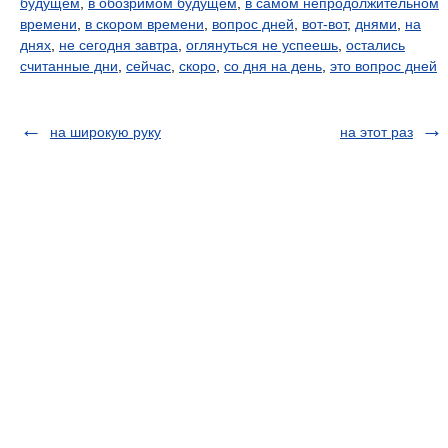
будущем
,
в обозримом будущем
,
в самом непродолжительном
времени
,
в скором времени
,
вопрос дней
,
вот-вот
,
днями
,
на
днях
,
не сегодня завтра
,
оглянуться не успеешь
,
остались
считанные дни
,
сейчас
,
скоро
,
со дня на день
,
это вопрос дней
на широкую руку
на этот раз